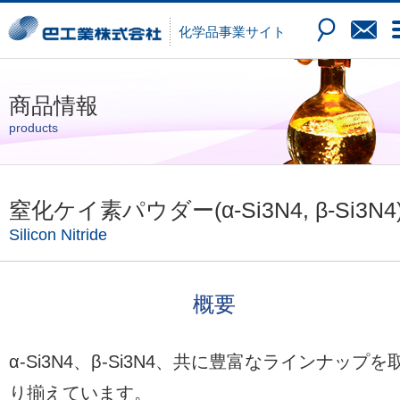
化学品
事業サイト
商品情報
products
窒化ケイ素パウダー(α-Si3N4, β-Si3N4
Silicon Nitride
概要
α-Si3N4、β-Si3N4、共に豊富なラインナップを
り揃えています。