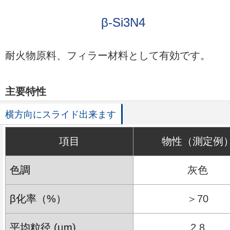
β-Si3N4
耐火物原料、フィラー材料として有効です。
主要特性
項目
物性（測定例
色調
灰色
β化率（%）
＞70
平均粒径 (μm)
2.8