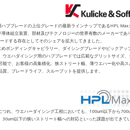
イシング用ハブブレードの上位グレードの最新ラインナップであるHPL Ma
ffa社は半導体組立装置、部材及びテクノロジーの世界有数のメーカーであ
リードする存在としてそのシェアを拡大してきました。
ンダーをはじめボンディングキャピラリー、ダイシングブレードやピックアッ
。ウエハダイシング用のハブブレードでは広範なグリットサイズ、
可能で、お客様の高集積化、狭ストリート幅、薄ウエハー化や高ス
品質、ブレードライフ、スループットを提供します。
つれ、ウエハーダイシング工程においても、100um以下から700
、30um以下の狭いストリート幅への対応といった課題が出てきて