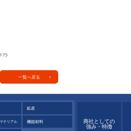
175
一覧へ戻る
鉱産
商社としての
機能材料
マテリアル
強み・特徴