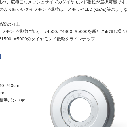
に比べ、広範囲なメッシュサイズのダイヤモンド砥粒が選択可能です
5000のより細かいダイヤモンド砥粒は、メモリやLED (GaAs)等のよう
。
ト品質の向上
ダイヤモンド砥粒に加え、#4500, #4800, #5000を新たに追加し様
500~#5000のダイヤモンド砥粒をラインナップ
制
0
60um)
m)
ボンド材