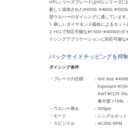
HPLシリーズブレードはHCLシリーズ
新しく追加された#4500, #4800, #
型ウエハーのダイシングに適しています
1. 新しいダイヤモンド砥粒によるカッ
2. HCLで対応可能な#1500~#4000の
イシングアプリケーションに対応可能な#1
バックサイドチッピングを抑
ダイシング条件
・ブレードの仕様
：
Grit Size #400
Exposure #C(640-7
Kerf #C(25-30u
集中度 110%、標準
・ウエハー厚み
：300μm
・モード
：シングルカット
・スピンドル
：40,000 RPM