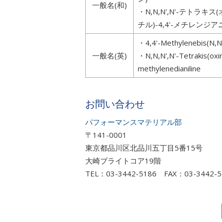
一般名(和)
・N,N,N',N'-テトラキ
チル)-4,4'-メチレンジ
・4,4'-Methylenebis(N,N-d
一般名(英)
・N,N,N',N'-Tetrakis(oxir
methylenedianiline
お問い合わせ
パフォーマンスマテリアル部
〒141-0001
東京都品川区北品川五丁目5番15号
大崎ブライトコア19階
TEL：03-3442-5186 FAX：03-3442-5