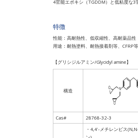
4官能エポキシ（TGDDM）と低粘度な
特徴
性能：高耐熱性、低収縮性、高耐薬品性
用途：耐熱塗料、耐熱接着剤等、CFRP
【グリシジルアミン/Glycidyl amine】
構造
Cas#
28768-32-3
・4,4'-メチレンビス(N
ン)