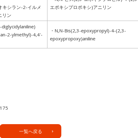
ス(オキシラン-2-イルメ
エポキシプロポキシ)アニリン
アニリン
iglycidylaniline)
・N,N-Bis(2,3-epoxypropyl)-4-(2,3-
an-2-ylmethyl)-4,4'-
epoxypropoxy)aniline
175
一覧へ戻る