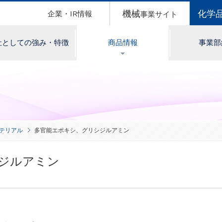
機械
化学
企業・IR情報
事業サイト
社としての強み・特徴
商品情報
事業部
テリアル
多官能エポキシ、グリシジルアミン
ジルアミン