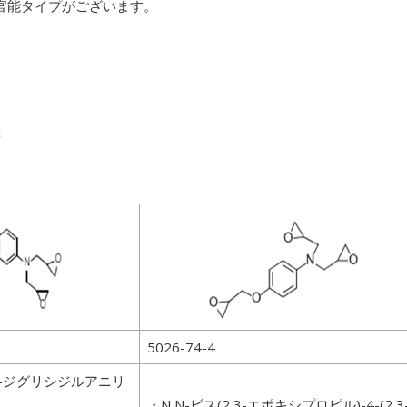
3官能タイプがございます。
等
5026-74-4
,N-ジグリシジルアニリ
・N,N-ビス(2,3-エポキシプロピル)-4-(2,3