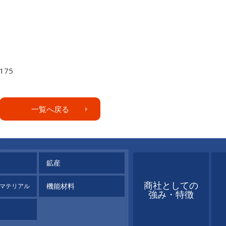
175
一覧へ戻る
鉱産
商社としての
機能材料
マテリアル
強み・特徴