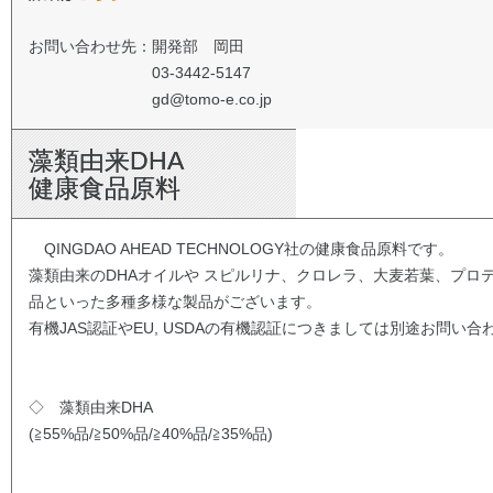
お問い合わせ先：開発部 岡田
03-3442-5147
gd@tomo-e.co.jp
藻類由来DHA
健康食品原料
QINGDAO AHEAD TECHNOLOGY社の健康食品原料です。
藻類由来のDHAオイルや スピルリナ、クロレラ、大麦若葉、プロ
品といった多種多様な製品がございます。
有機JAS認証やEU, USDAの有機認証につきましては別途お問い
◇ 藻類由来DHA
(≧55%品/≧50%品/≧40%品/≧35%品)