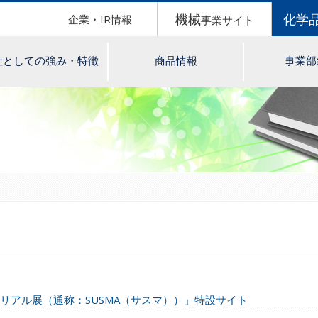
機械
化学
企業・IR情報
事業サイト
社としての強み・特徴
商品情報
事業部
テリアル展（通称：SUSMA（サスマ））」特設サイト