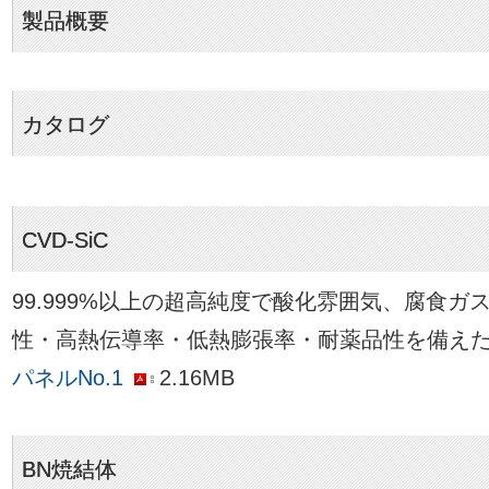
製品概要
カタログ
CVD-SiC
99.999%以上の超高純度で酸化雰囲気、腐食
性・高熱伝導率・低熱膨張率・耐薬品性を備え
パネルNo.1
2.16MB
BN焼結体