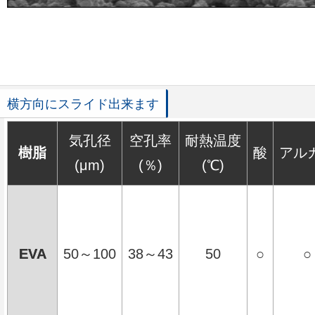
気孔径
空孔率
耐熱温度
樹脂
酸
アル
(μm)
(％)
(℃)
EVA
50～100
38～43
50
○
○